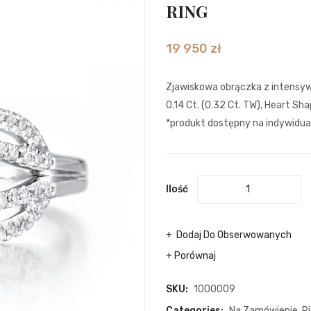
RING
19 950
zł
Zjawiskowa obrączka z intensy
0.14 Ct. (0.32 Ct. TW), Heart Sh
*produkt dostępny na indywidu
Ilość
Dodaj Do Obserwowanych
Porównaj
SKU:
1000009
Categories:
Na Zamówienie
,
Pi