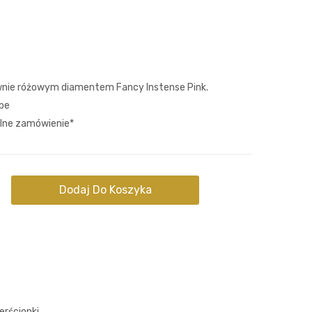
PINK
PINK
DIAMOND
HEART
RING
DIAMOND
RING
wnie różowym diamentem Fancy Instense Pink.
ape
alne zamówienie*
Dodaj Do Koszyka
erścionki