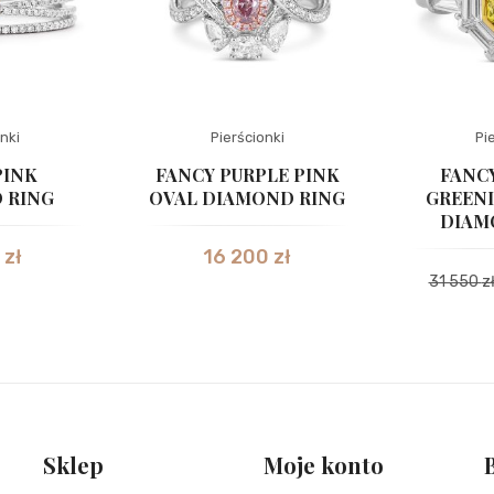
nki
Pierścionki
Pi
PINK
FANCY PURPLE PINK
FANC
 RING
OVAL DIAMOND RING
GREEN
DIAM
0
zł
16 200
zł
31 550
z
Sklep
Moje konto