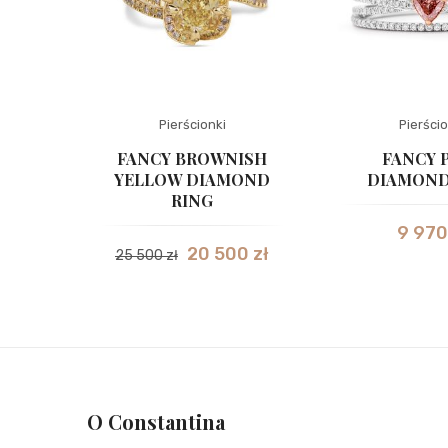
Pierścionki
Pierścio
FANCY BROWNISH
FANCY 
YELLOW DIAMOND
DIAMOND
RING
9 97
20 500
zł
25 500
zł
O Constantina