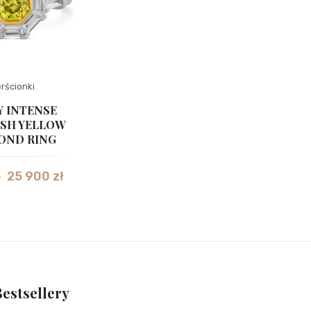
erścionki
Y INTENSE
ISH YELLOW
OND RING
25 900
zł
ł
Bestsellery