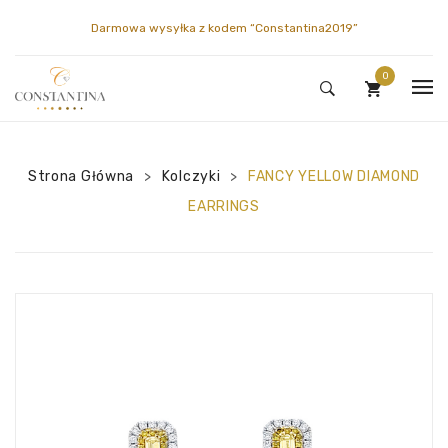
Darmowa wysyłka z kodem
“Constantina2019”
0
HOME
Brak produktów w koszyku.
Strona Główna
SKLEP
Kolczyki
FANCY YELLOW DIAMOND
>
>
EARRINGS
CONSTANTINA
PIERŚCIONKI
MOJE KONTO
DIAMENTY
GALERIA
KONTAKT
NASZYJNIKI
O NAS
MOJE KONTO
KOLCZYKI
ENCYKLOPEDIA
OBSERWOWANE
BRANSOLETKI
KOSZYK
BROSZKI