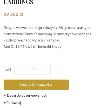
EARRINGS
DIAMOND
ORAN
RING
YELL
29 300
zł
DIAM
RING
Jedyne w swoim rodzaju kolczyki z żółtymi naturalnymi
diamentami Fancy Yellow będą Ci towarzyszyć podczas
każdego ważnego wyjścia i nie tylko.
1.66 Ct. (3.46 Ct. TW), Emerald Shape
Ilość
Dodaj Do Koszyka
Dodaj Do Obserwowanych
Porównaj