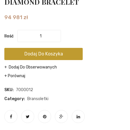
DIAMOND BRACELET
YELLOW
SWOR
DIAMOND
BROO
94 981
zł
BRACELET
Ilość
Dodaj Do Koszyka
Dodaj Do Obserwowanych
Porównaj
SKU:
7000012
Category:
Bransoletki