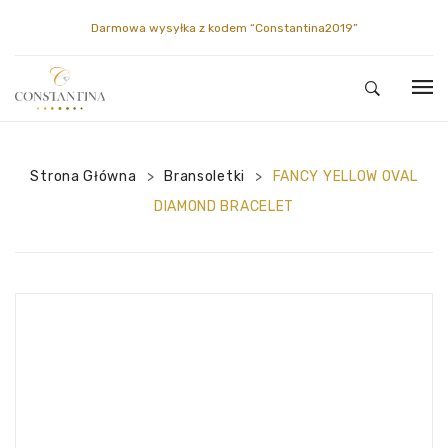
Darmowa wysyłka z kodem
“Constantina2019”
HOME
Strona Główna
SKLEP
Bransoletki
FANCY YELLOW OVAL
>
>
DIAMOND BRACELET
CONSTANTINA
PIERŚCIONKI
MOJE KONTO
DIAMENTY
GALERIA
KONTAKT
NASZYJNIKI
O NAS
MOJE KONTO
KOLCZYKI
ENCYKLOPEDIA
OBSERWOWANE
BRANSOLETKI
KOSZYK
BROSZKI