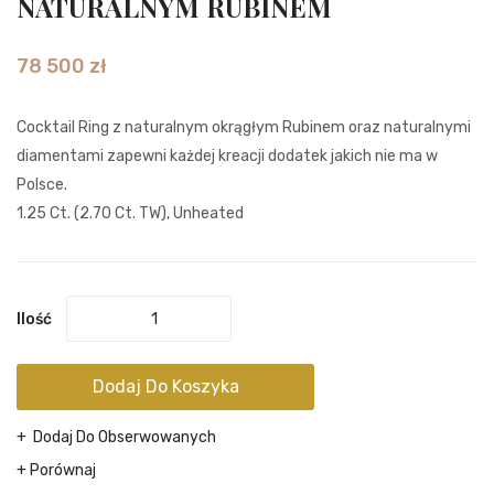
NATURALNYM RUBINEM
NATURALN
NATU
RUBINEM
RUBI
78 500
zł
Z
Vivid
MOZAMBIK
Deep
Cocktail Ring z naturalnym okrągłym Rubinem oraz naturalnymi
Red
diamentami zapewni każdej kreacji dodatek jakich nie ma w
Polsce.
1.25 Ct. (2.70 Ct. TW), Unheated
Ilość
Dodaj Do Koszyka
Dodaj Do Obserwowanych
Porównaj