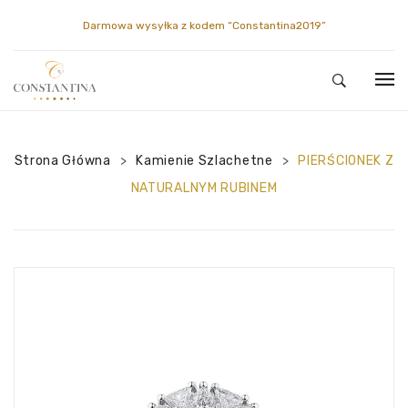
Darmowa wysyłka z kodem
“Constantina2019”
HOME
Strona Główna
SKLEP
Kamienie Szlachetne
PIERŚCIONEK Z
>
>
NATURALNYM RUBINEM
CONSTANTINA
PIERŚCIONKI
MOJE KONTO
DIAMENTY
GALERIA
KONTAKT
NASZYJNIKI
O NAS
MOJE KONTO
KOLCZYKI
ENCYKLOPEDIA
OBSERWOWANE
BRANSOLETKI
KOSZYK
BROSZKI