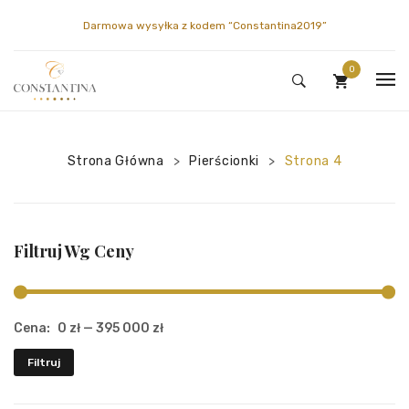
Darmowa wysyłka z kodem
“Constantina2019”
0
HOME
Brak produktów w koszyku.
Strona Główna
SKLEP
Pierścionki
Strona 4
>
>
CONSTANTINA
PIERŚCIONKI
MOJE KONTO
DIAMENTY
GALERIA
Filtruj Wg Ceny
KONTAKT
NASZYJNIKI
O NAS
MOJE KONTO
POLSKI
KOLCZYKI
ENCYKLOPEDIA
OBSERWOWANE
Cena:
0 zł
—
395 000 zł
BRANSOLETKI
KOSZYK
Filtruj
BROSZKI